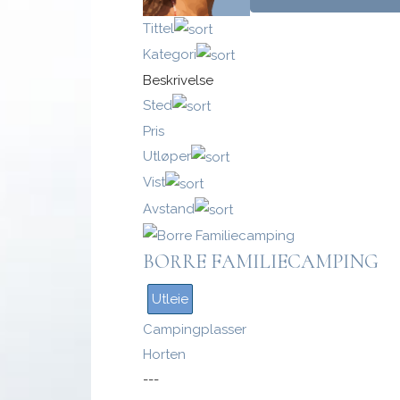
Tittel
Kategori
Beskrivelse
Logg inn med passnøkkel
Sted
Pris
Logg inn
Utløper
Vist
Avstand
BORRE FAMILIECAMPING
Utleie
Campingplasser
Horten
---