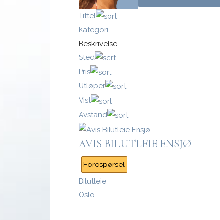
Tittel
Kategori
Beskrivelse
Logg inn med passnøkkel
Sted
Pris
Logg inn
Utløper
Vist
Avstand
AVIS BILUTLEIE ENSJØ
Forespørsel
Bilutleie
Oslo
---