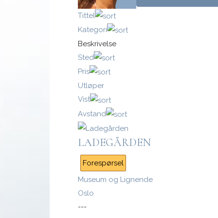
Tittel
Kategori
Beskrivelse
Logg inn med passnøkkel
Sted
Pris
Logg inn
Utløper
Vist
Avstand
LADEGÅRDEN
Forespørsel
Museum og Lignende
Oslo
---