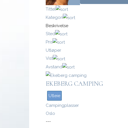
Tittel
Kategori
Beskrivelse
Logg inn med passnøkkel
Sted
Pris
Logg inn
Utløper
Vist
Avstand
EKEBERG CAMPING
Utleie
Campingplasser
Oslo
---