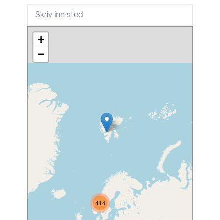
+
−
414