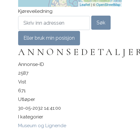
Leaflet
| ©
OpenStreetMap
Kjøreveiledning
Eller bruk min posisjon
ANNONSEDETALJE
Annonse-ID
2587
Vist
671
Utløper
30-05-2032 14:41:00
I kategorier
Museum og Lignende