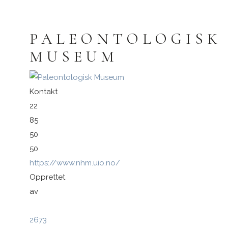
PALEONTOLOGISK
Logg inn med passnøkkel
MUSEUM
Logg inn
Kontakt
22
85
50
50
https://www.nhm.uio.no/
Opprettet
av
2673