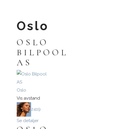
Oslo
Logg inn med passnøkkel
OSLO
Logg inn
BILPOOL
AS
Oslo
Vis avstand
2419
Se detaljer