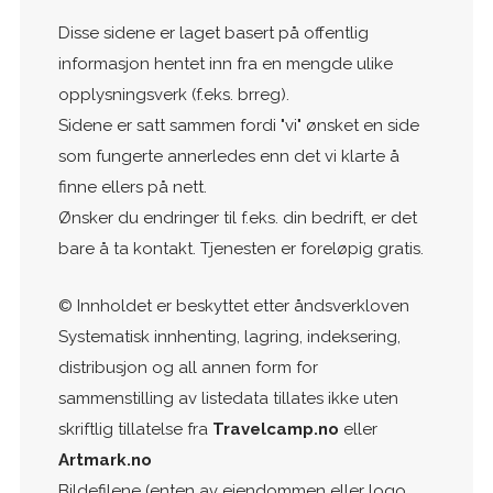
Disse sidene er laget basert på offentlig
informasjon hentet inn fra en mengde ulike
opplysningsverk (f.eks. brreg).
Sidene er satt sammen fordi "vi" ønsket en side
som fungerte annerledes enn det vi klarte å
finne ellers på nett.
Ønsker du endringer til f.eks. din bedrift, er det
bare å ta kontakt. Tjenesten er foreløpig gratis.
© Innholdet er beskyttet etter åndsverkloven
Systematisk innhenting, lagring, indeksering,
distribusjon og all annen form for
sammenstilling av listedata tillates ikke uten
skriftlig tillatelse fra
Travelcamp.no
eller
Artmark.no
Bildefilene (enten av eiendommen eller logo