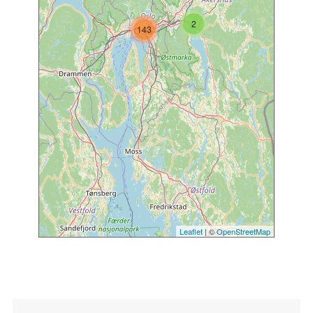
2
143
Leaflet
| ©
OpenStreetMap