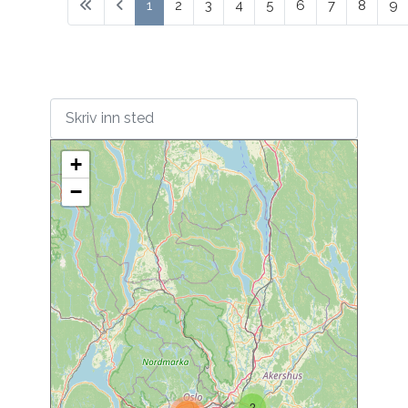
1
2
3
4
5
6
7
8
9
+
−
2