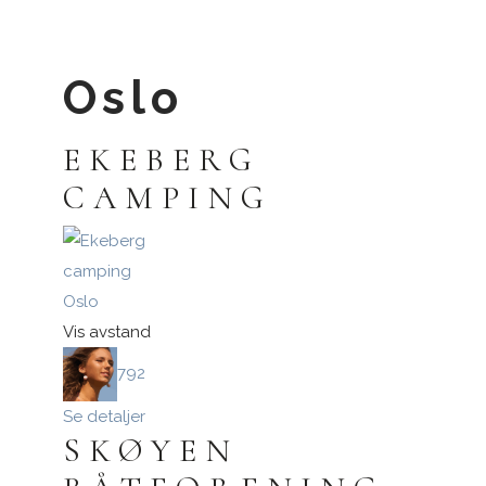
Oslo
Logg inn med passnøkkel
EKEBERG
Logg inn
CAMPING
Oslo
Vis avstand
792
Se detaljer
SKØYEN