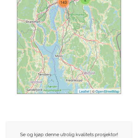
143
Leaflet
| ©
OpenStreetMap
Se og kjøp denne utrolig kvalitets prosjektor!